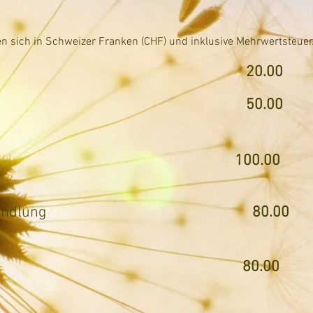
n sich in Schweizer Franken (CHF) und inklusive Mehrwertsteuer
tenmischung
20.00
tenmischung
50.00
-Diagnose
100.00
Meridianbehandlung
80.00
es Heilen
80
.00