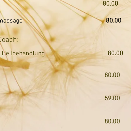
alen-Massage
80.00
 Kaash-Fussmassage
80.00
Coach:
hmen einer Heilbehandlung
80.00
f
80.00
 Blaupause auf
59.00
aupause auf
80.00