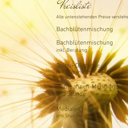
Preisliste
Alle untenstehenden Preise verstehe
Bachblü
Bachblü
inkl. Beratung
Baihui
inkl. Blütenmischung
Lichtbahnen-
pro Stunde
Medial
pro Stun
de