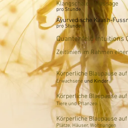
Klangsch
pro Stunde
Ayurvedische
pro Stunde
Quantenfeld Intuitions 
Zeitlinien im Ra
Körperliche Blaupa
use au
Erwachsene
und Kinder
Körperliche
Tiere und Pflanz
en
Körperliche Bl
Plätze, Häuser, Wohnungen