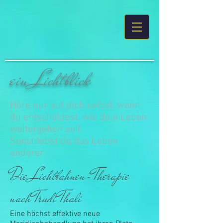
ein Lichtblick
Höre nur auf dich selbst, wenn
du entscheidest, wie dein Leben
weitergehen soll.
Sonst lebst du das Leben
anderer
Die Lichtbahnen-Therapie
nach Trudi Thali
Eine höchst effektive neue