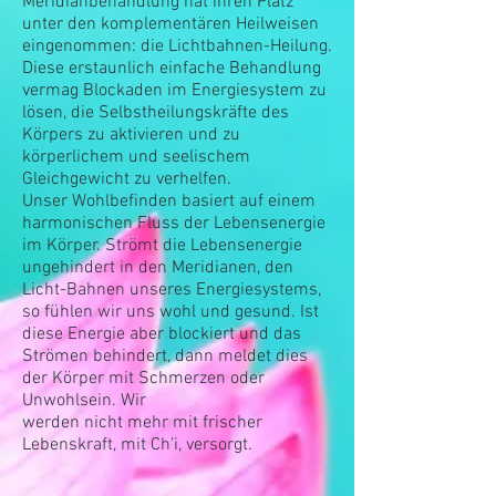
Meridianbehandlung hat ihren Platz
unter den komplementären Heilweisen
eingenommen: die Lichtbahnen-Heilung.
Diese erstaunlich einfache Behandlung
vermag Blockaden im Energiesystem zu
lösen, die Selbstheilungskräfte des
Körpers
zu aktivieren
und zu
körperlichem und seelischem
Gleichgewicht zu verhelfen.
Unser Wohlbefinden basiert auf einem
harmonischen Fluss der Lebensenergie
im Körper. Strömt die Lebensenergie
ungehindert in den Meridianen, den
Licht-Bahnen unseres Energiesystems,
so fühlen wir uns wohl und gesund. Ist
diese Energie aber blockiert und das
Strömen behindert, dann meldet dies
der Körper mit Schmerzen oder
Unwohlsein. Wir
werden nicht mehr mit frischer
Lebenskraft, mit Ch’i, versorgt.