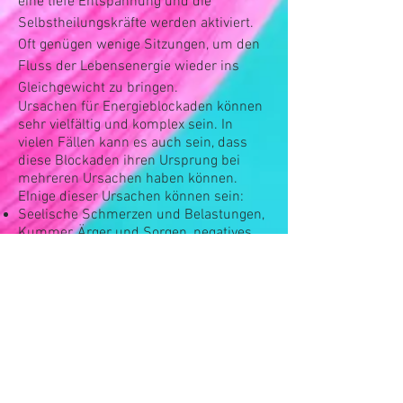
eine tiefe Entspannung und die
Selbstheilungskräfte werden aktiviert.
Oft genügen wenige Sitzungen, um den
Fluss der Lebensenergie wieder ins
Gleichgewicht zu bringen.
Ursachen für Energieblockaden können
sehr vielfältig und komplex sein. In
vielen Fällen kann es auch sein, dass
diese Blockaden ihren Ursprung bei
mehreren Ursachen haben können.
EInige dieser Ursachen können sein:
Seelische Schmerzen und Belastungen,
Kummer, Ärger und Sorgen, negatives
Denken und Fühlen
Seelische Entwicklungsprozesse
(Entwicklungsprozess vom Baby bis
zum Erwachsenen, wie auch das
verarbeiten der Vergangenheit).
Traumata, d.h. seelische
Erschütterungen, Unfälle oder
Krankheiten, die lange zurückliegen und
im Energiesystem gespeichert sind.